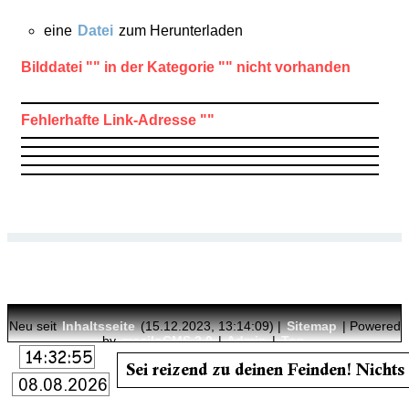
eine
Datei
zum Herunterladen
Bilddatei "" in der Kategorie "" nicht vorhanden
Fehlerhafte Link-Adresse ""
Neu seit
Inhaltsseite
(15.12.2023, 13:14:09) |
Sitemap
| Powered
by
moziloCMS 2.0
|
Admin
|
Top