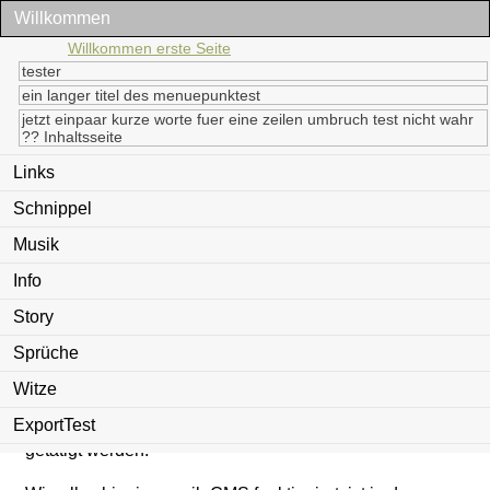
Willkommen
Willkommen erste Seite
tester
ein langer titel des menuepunktest
jetzt einpaar kurze worte fuer eine zeilen umbruch test nicht wahr
?? Inhaltsseite
Links
Schnippel
Willkommen...
Musik
... im frisch installierten moziloCMS 2.0!
Info
Story
heute ist Sonntag
Sprüche
Die Zugangsdaten für die
moziloCMS-
Konfigurationsoberfläche (moziloAdmin)
wurden
Witze
bei der Installation bereits angegeben. Im moziloAdmin
ExportTest
können nun weitere Einstellungen für das moziloCMS
getätigt werden.