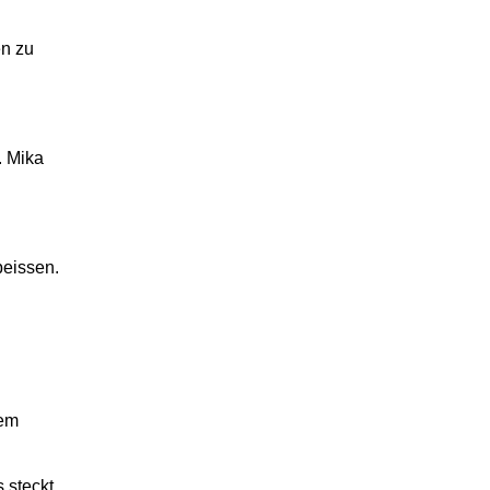
en zu
. Mika
beissen.
dem
 steckt.