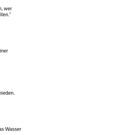
n, wer
llen."
iner
hieden.
das Wasser