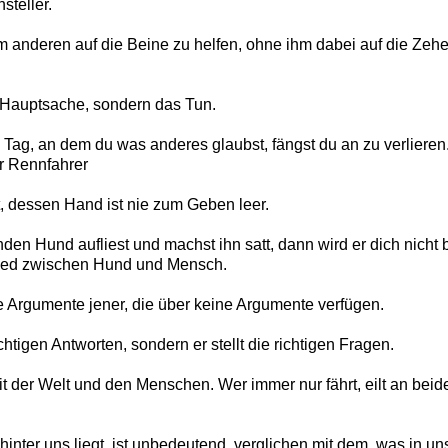
steller.
nem anderen auf die Beine zu helfen, ohne ihm dabei auf die Zeh
e Hauptsache, sondern das Tun.
 Tag, an dem du was anderes glaubst, fängst du an zu verlieren
r Rennfahrer
t, dessen Hand ist nie zum Geben leer.
en Hund aufliest und machst ihn satt, dann wird er dich nicht 
hied zwischen Hund und Mensch.
e Argumente jener, die über keine Argumente verfügen.
ichtigen Antworten, sondern er stellt die richtigen Fragen.
it der Welt und den Menschen. Wer immer nur fährt, eilt an bei
inter uns liegt, ist unbedeutend, verglichen mit dem, was in uns