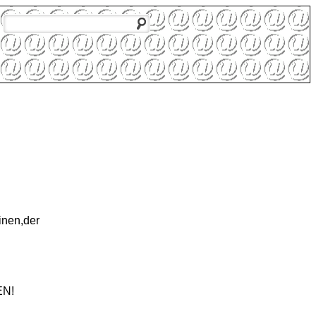
inen,der
EN!