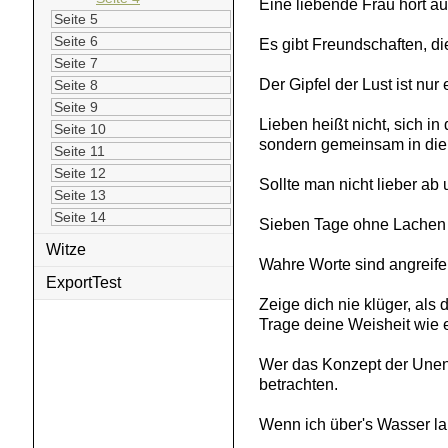
Eine liebende Frau hört au
Seite 5
Seite 6
Es gibt Freundschaften, di
Seite 7
Der Gipfel der Lust ist nu
Seite 8
Seite 9
Lieben heißt nicht, sich i
Seite 10
sondern gemeinsam in die 
Seite 11
Seite 12
Sollte man nicht lieber a
Seite 13
Seite 14
Sieben Tage ohne Lachen
Witze
Wahre Worte sind angreifen
ExportTest
Zeige dich nie klüger, als 
Trage deine Weisheit wie 
Wer das Konzept der Unen
betrachten.
Wenn ich über's Wasser la