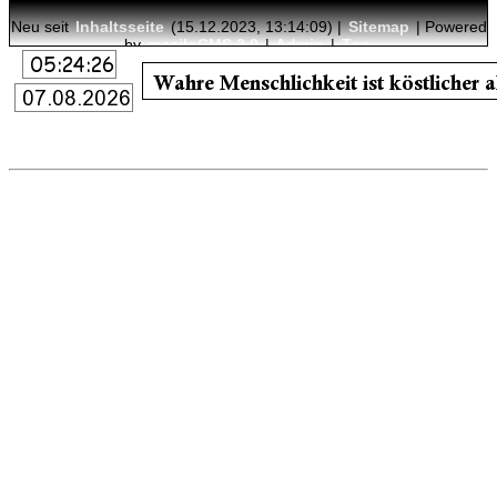
Neu seit
Inhaltsseite
(15.12.2023, 13:14:09) |
Sitemap
| Powered
by
moziloCMS 2.0
|
Admin
|
Top