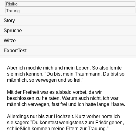
Sweat-Shirts, ausgefranzte Jeans und Bikerstiefel, und
Risiko
ich trug lange Haare.
Traurig
Selbstverständlich hatte ich auch ein Outfit für
Story
besondere Anlässe. Dann trug ich ein schwarzes
Sprüche
Sweat-Shirt, ausgefranzte Jeans und weisse
Turnschuhe.
Witze
Hausarbeit war ein Übel, dem ich wann immer es
ExportTest
möglich war aus dem Weg ging.
Aber ich mochte mich und mein Leben. So also lernte
sie mich kennen. "Du bist mein Traummann. Du bist so
männlich, so verwegen und so frei."
Mit der Freiheit war es alsbald vorbei, da wir
beschlossen zu heiraten. Warum auch nicht, ich war
männlich verwegen, fast frei und ich hatte lange Haare.
Allerdings nur bis zur Hochzeit. Kurz vorher hörte ich
sie sagen: "Du könntest wenigstens zum Frisör gehen,
schließlich kommen meine Eltern zur Trauung."