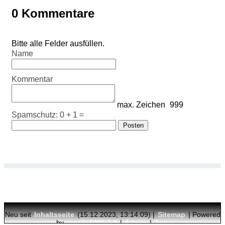
0 Kommentare
Bitte alle Felder ausfüllen.
Name
Kommentar
max. Zeichen
999
Spamschutz: 0 + 1 =
Neu seit
Inhaltsseite
(15.12.2023, 13:14:09) |
Sitemap
| Powered
by
moziloCMS 2.0
|
Admin
|
Top